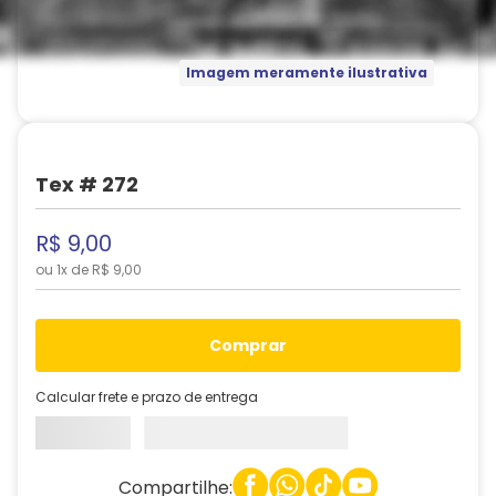
Imagem meramente ilustrativa
Tex # 272
R$
9
,
00
ou
1
x de
R$
9
,
00
comprar
Calcular frete e prazo de entrega
Compartilhe: