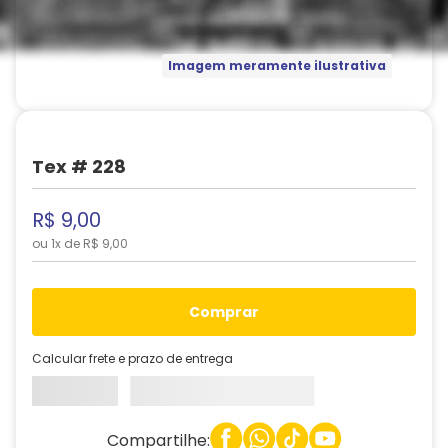
Imagem meramente ilustrativa
Tex # 228
R$
9
,
00
ou
1
x de
R$
9
,
00
comprar
Calcular frete e prazo de entrega
Compartilhe: