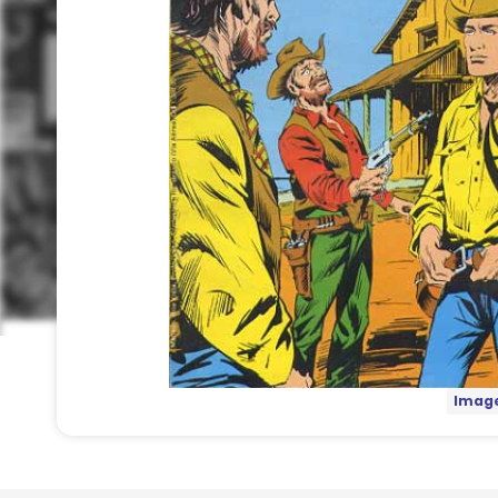
Image