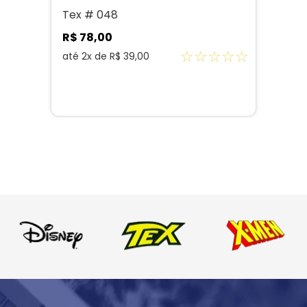
Tex # 048
R$
78
,
00
☆
☆
☆
☆
☆
até
2
x de
R$
39
,
00