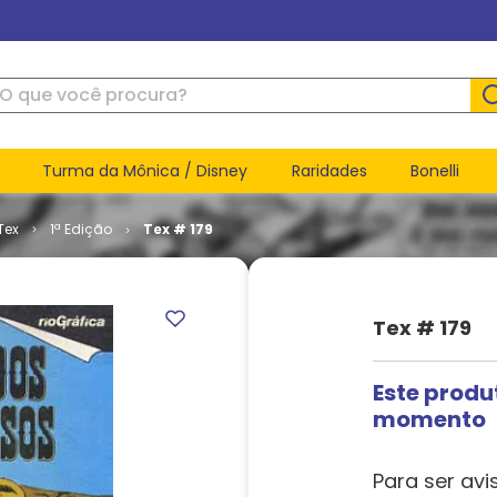
ue você procura?
Turma da Mônica / Disney
Raridades
Bonelli
Tex
1ª Edição
Tex # 179
Tex # 179
Este produ
momento
Para ser avi