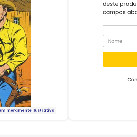
deste produ
campos aba
Com
m meramente ilustrativa