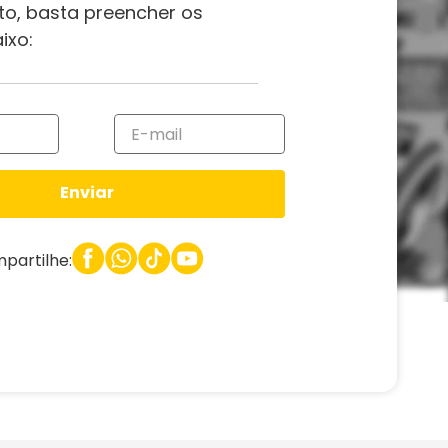
to, basta preencher os
ixo:
Enviar
partilhe: