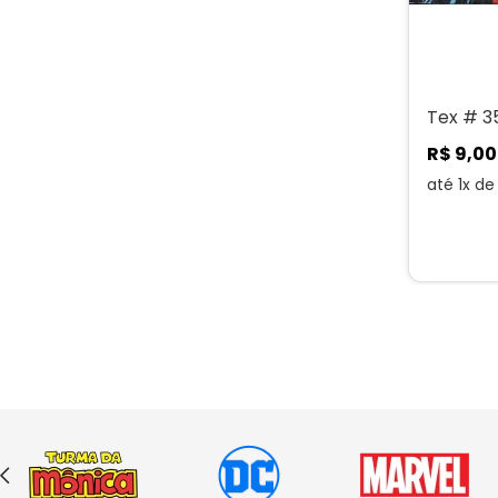
Tex # 3
R$
9
,
00
até
1
x d