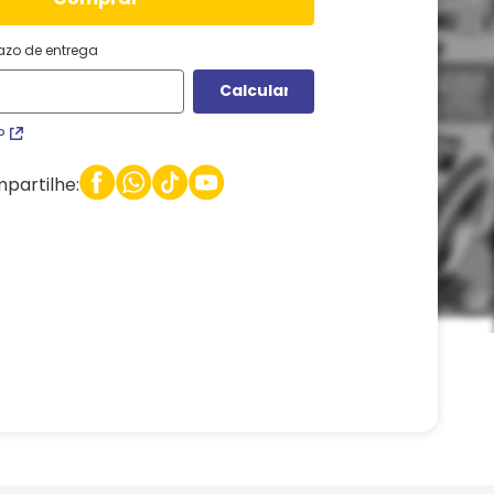
razo de entrega
P
partilhe: