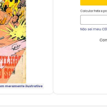
Calcular frete e p
Não sei meu CE
Com
m meramente ilustrativa