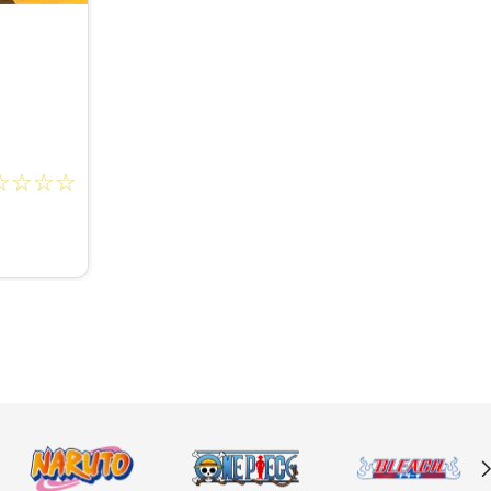
☆
☆
☆
☆