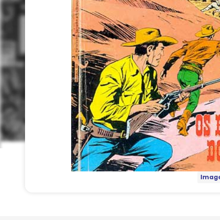
Image