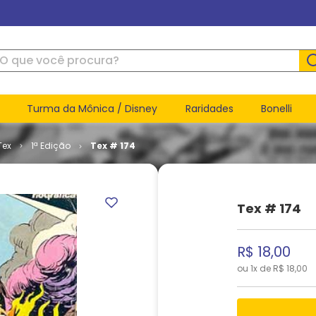
ue você procura?
Turma da Mônica / Disney
Raridades
Bonelli
Tex
1ª Edição
Tex # 174
Tex # 174
R$
18
,
00
ou
1
x de
R$
18
,
00