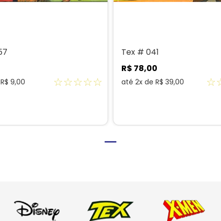
57
Tex # 041
R$
78
,
00
☆
☆
☆
☆
☆
☆
e
R$
9
,
00
até
2
x de
R$
39
,
00