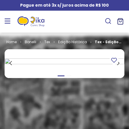
Pague em até 3x s/ juros acima de R$ 100
Bonelli
Tex
Edição Histórica
Tex - Edição
Histórica #
070