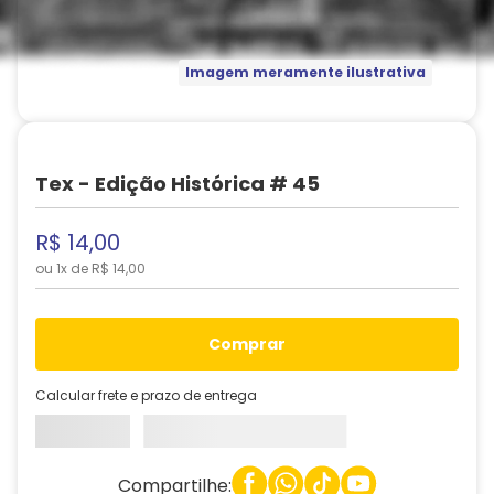
Imagem meramente ilustrativa
Tex - Edição Histórica # 45
R$
14
,
00
ou
1
x de
R$
14
,
00
comprar
Calcular frete e prazo de entrega
Compartilhe: