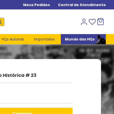
Meus Pedidos
Central de Atendimento
HQs Autorais
Importados
Mundo das HQs
o Histórica # 23
comprar