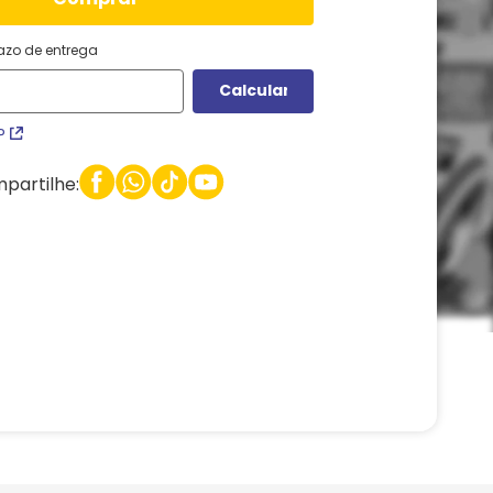
razo de entrega
P
partilhe: