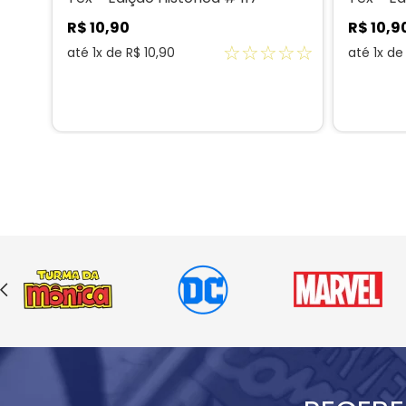
R$
10
,
90
R$
10
,
9
☆
☆
☆
☆
☆
☆
☆
até
1
x de
R$
10
,
90
até
1
x d