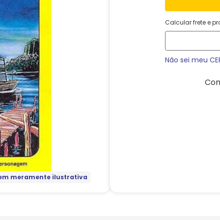
Calcular frete e p
Não sei meu CE
Com
m meramente ilustrativa