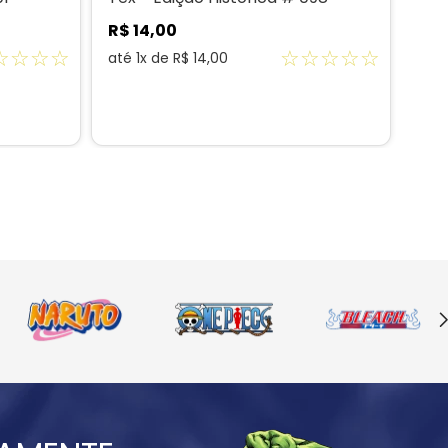
R$
14
,
00
R$
☆
☆
☆
☆
☆
☆
☆
☆
☆
até
1
x de
R$
14
,
00
até