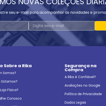
MOS NOVAS COLEÇÕES DIAR
stre seu e-mail para acompanhar as novidades e promo
o Sobre a Rika
Segurança na 
Compra
m Somos?
A Rika é Confiável?
 Estamos?
Avaliações no Google
oja Física?
Política de Privacidade
alhe Conosco
Dados Legais