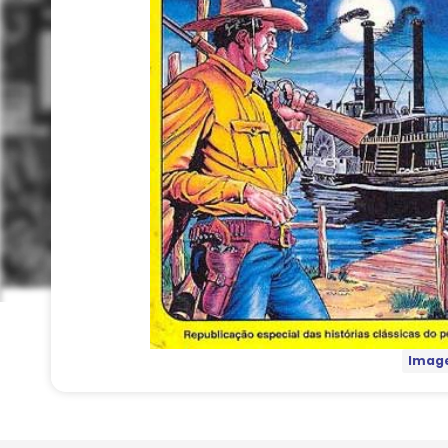
Image