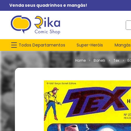
Venda seus quadrinhos e mangás!
O q
Todos Departamentos
Super-Heróis
Mangás
Bonelli
Tex
E