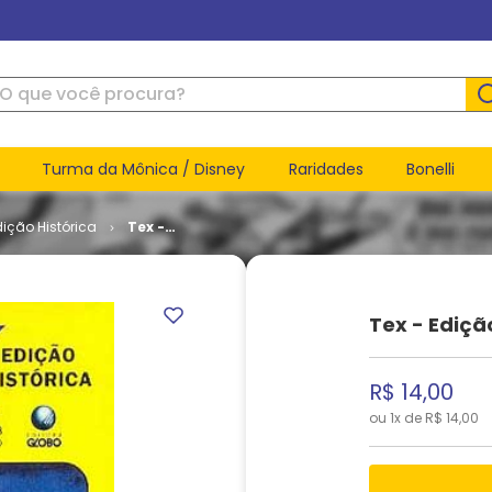
ue você procura?
Turma da Mônica / Disney
Raridades
Bonelli
dição Histórica
Tex -
Edição
Histórica
# 23
Tex - Ediçã
R$
14
,
00
ou
1
x de
R$
14
,
00