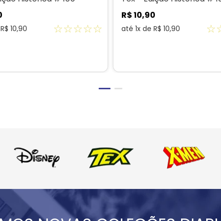
0
R$
10
,
90
☆
☆
☆
☆
☆
☆
e
R$
10
,
90
até
1
x de
R$
10
,
90