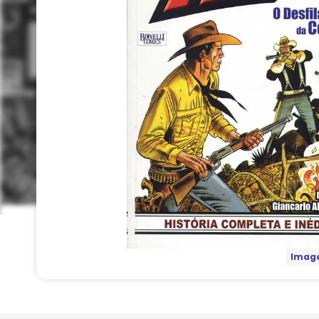
Image