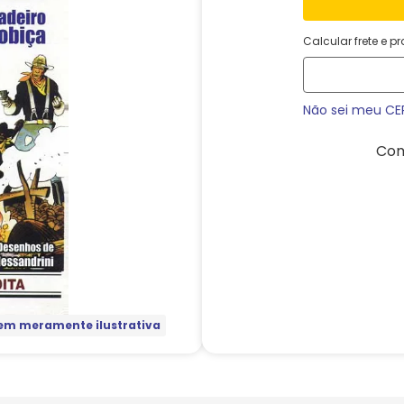
Calcular frete e p
Não sei meu CE
Com
m meramente ilustrativa