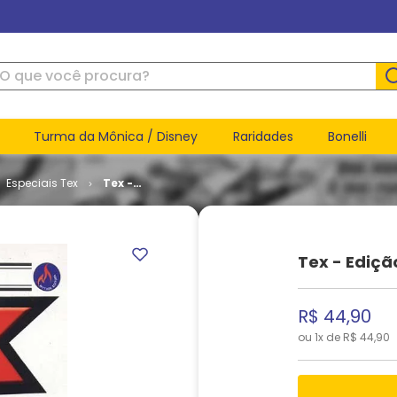
ue você procura?
Turma da Mônica / Disney
Raridades
Bonelli
Especiais Tex
Tex -
Edição
Gigante #
18
Tex - Ediçã
R$
44
,
90
ou
1
x de
R$
44
,
90