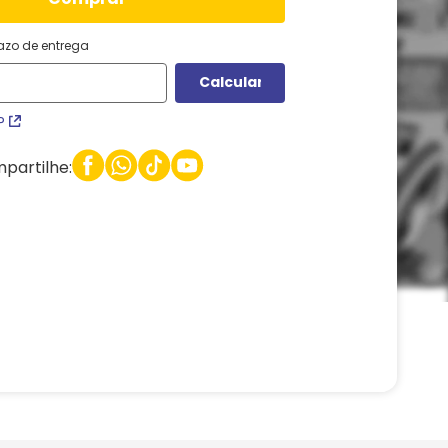
razo de entrega
P
partilhe: