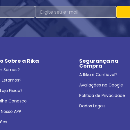
o Sobre a Rika
Segurança na 
Compra
m Somos?
A Rika é Confiável?
 Estamos?
Avaliações no Google
oja Física?
Política de Privacidade
alhe Conosco
Dados Legais
 Nosso APP
ões