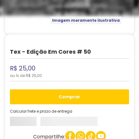
Imagem meramente ilustrativa
Tex - Edição Em Cores # 50
R$
25
,
00
ou
1
x de
R$
25
,
00
comprar
Calcular frete e prazo de entrega
Compartilhe: