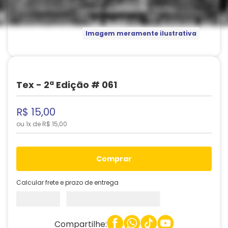
Imagem meramente ilustrativa
Tex - 2ª Edição # 061
R$
15
,
00
ou
1
x de
R$
15
,
00
comprar
Calcular frete e prazo de entrega
Compartilhe: