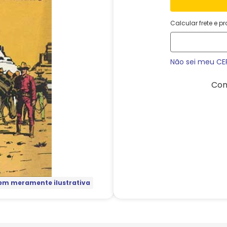
Calcular frete e p
Não sei meu CE
Com
m meramente ilustrativa