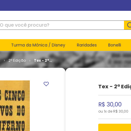
ue você procura?
Turma da Mônica / Disney
Raridades
Bonelli
x
2ª Edição
Tex - 2ª
Edição #
029
Tex - 2ª Ed
R$
30
,
00
ou
1
x de
R$
30
,
00