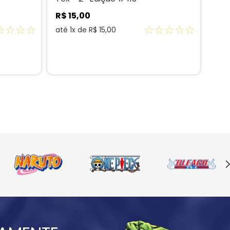
R$
15
,
00
R$
☆
☆
☆
☆
☆
☆
☆
☆
☆
até
1
x de
R$
15
,
00
até