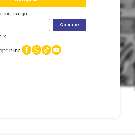
razo de entrega
P
partilhe: