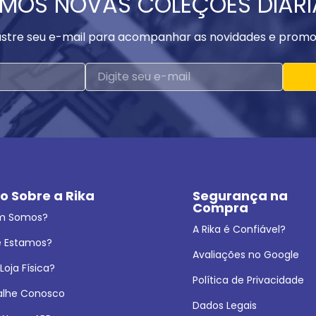
MOS NOVAS COLEÇÕES DIAR
stre seu e-mail para acompanhar as novidades e promo
o Sobre a Rika
Segurança na 
Compra
m Somos?
A Rika é Confiável?
 Estamos?
Avaliações no Google
oja Física?
Política de Privacidade
alhe Conosco
Dados Legais