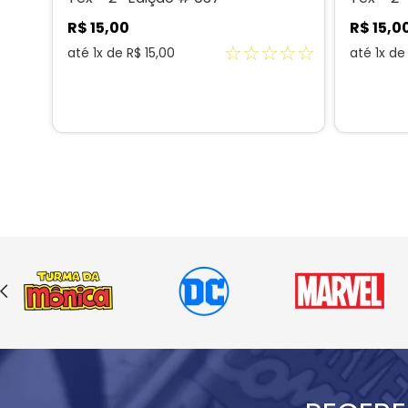
R$
15
,
00
R$
15
,
0
☆
☆
☆
☆
☆
☆
☆
até
1
x de
R$
15
,
00
até
1
x d