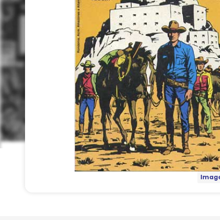
Image