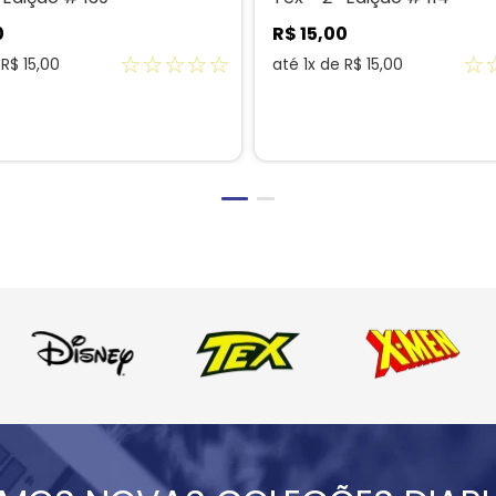
0
R$
15
,
00
☆
☆
☆
☆
☆
☆
e
R$
15
,
00
até
1
x de
R$
15
,
00