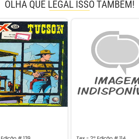
OLHA QUE LEGAL ISSO TAMBÉM!
 Edição # 139
Tex - 2ª Edição # 114