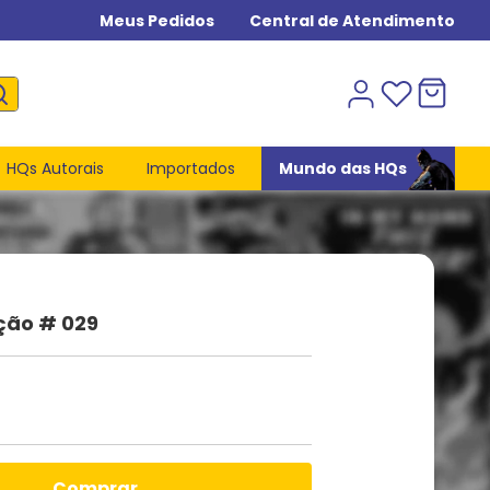
Meus Pedidos
Central de Atendimento
HQs Autorais
Importados
Mundo das HQs
ição # 029
comprar