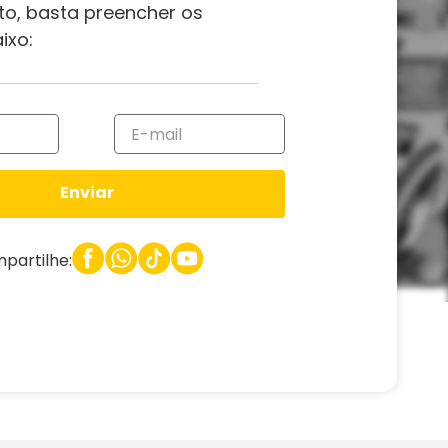
to, basta preencher os
ixo:
Enviar
partilhe: