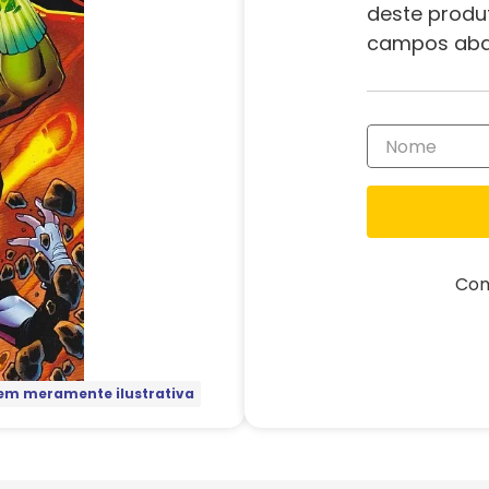
deste produ
campos aba
Com
m meramente ilustrativa