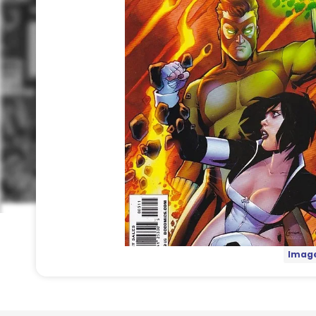
Image