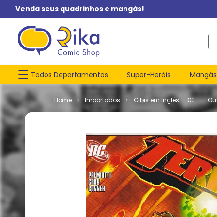
Venda seus quadrinhos e mangás!
O q
Todos Departamentos
Super-Heróis
Mangás
Importados
Gibis em inglês - DC
Ou