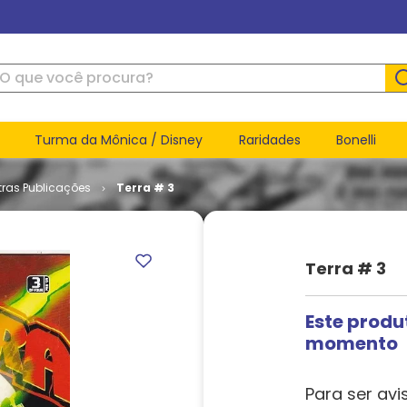
ue você procura?
Turma da Mônica / Disney
Raridades
Bonelli
tras Publicações
Terra # 3
Terra # 3
Este produ
momento
Para ser avi