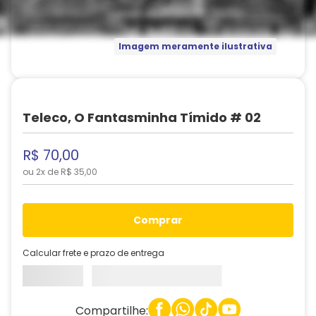
Imagem meramente ilustrativa
Teleco, O Fantasminha Tímido # 02
R$
70
,
00
ou
2
x de
R$
35
,
00
comprar
Calcular frete e prazo de entrega
Compartilhe: