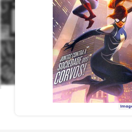
Image