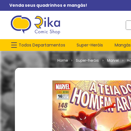
Venda seus quadrinhos e mangás!
O q
Todos Departamentos
Super-Heróis
Mangás
Super-heróis
Marvel
H