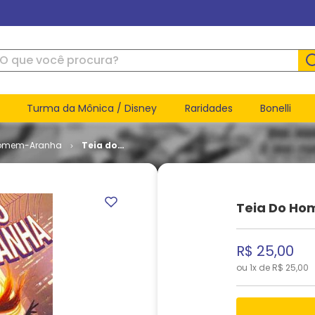
ue você procura?
Turma da Mônica / Disney
Raridades
Bonelli
omem-Aranha
Teia do
Homem-
Aranha #
16
Teia Do Ho
R$
25
,
00
ou
1
x de
R$
25
,
00