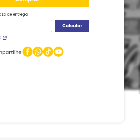
razo de entrega
P
partilhe: