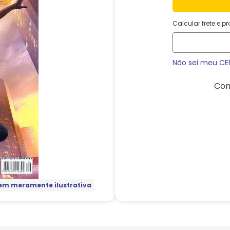
Calcular frete e p
Não sei meu CE
Com
m meramente ilustrativa