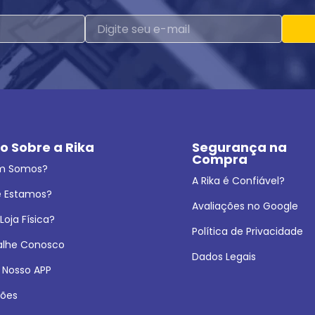
o Sobre a Rika
Segurança na 
Compra
m Somos?
A Rika é Confiável?
 Estamos?
Avaliações no Google
oja Física?
Política de Privacidade
alhe Conosco
Dados Legais
 Nosso APP
ões