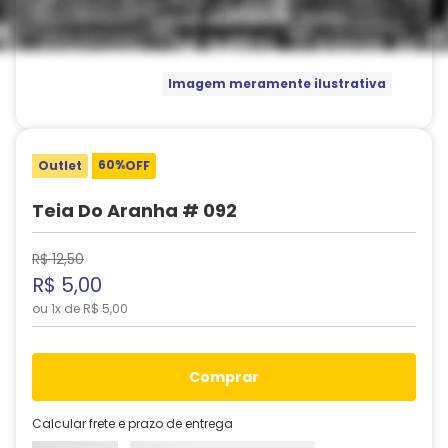
Imagem meramente ilustrativa
60%
Outlet
OFF
Teia Do Aranha # 092
R$
12
,
50
R$
5
,
00
ou
1
x de
R$
5
,
00
comprar
Calcular frete e prazo de entrega