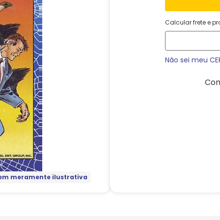
Calcular frete e p
Não sei meu CE
Com
m meramente ilustrativa