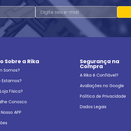
o Sobre a Rika
Segurança na 
Compra
m Somos?
A Rika é Confiável?
 Estamos?
Avaliações no Google
oja Física?
Política de Privacidade
alhe Conosco
Dados Legais
 Nosso APP
ões