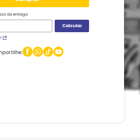
razo de entrega
P
partilhe: