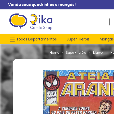
Venda seus quadrinhos e mangás!
O q
Todos Departamentos
Super-Heróis
Mangás
Super-heróis
Marvel
H