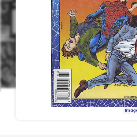
Image