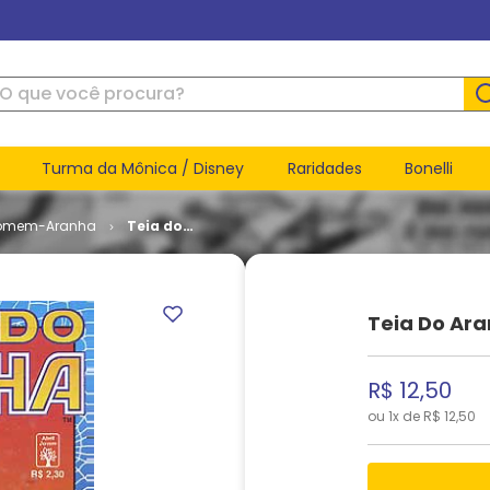
ue você procura?
Turma da Mônica / Disney
Raridades
Bonelli
omem-Aranha
Teia do
Aranha #
085
Teia Do Ar
R$
12
,
50
ou
1
x de
R$
12
,
50