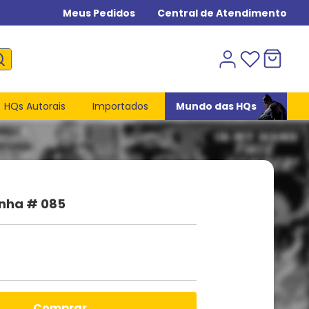
Meus Pedidos
Central de Atendimento
HQs Autorais
Importados
Mundo das HQs
anha # 085
comprar