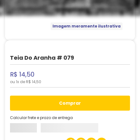
Imagem meramente ilustrativa
Teia Do Aranha # 079
R$
14
,
50
ou
1
x de
R$
14
,
50
comprar
Calcular frete e prazo de entrega