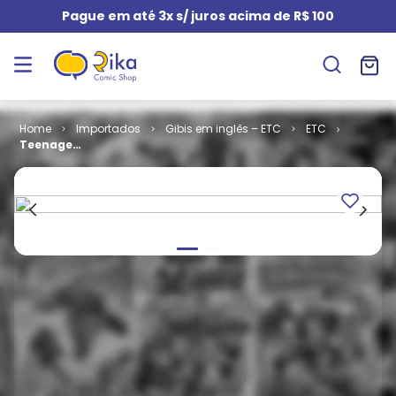
Pague em até 3x s/ juros acima de R$ 100
Importados
Gibis em inglês – ETC
ETC
Teenage
Mutant Ninja
Turtles - The
Ultimate
Collection -
Volume 5 (HC)