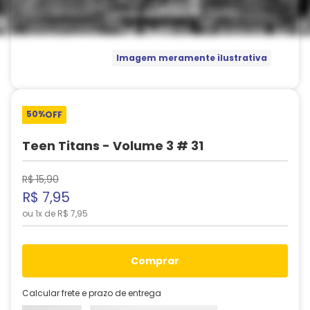
Imagem meramente ilustrativa
50%
OFF
Teen Titans - Volume 3 # 31
R$
15
,
90
R$
7
,
95
ou
1
x de
R$
7
,
95
comprar
Calcular frete e prazo de entrega