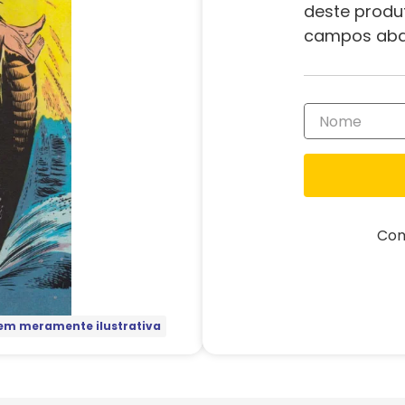
deste produ
campos aba
Com
m meramente ilustrativa