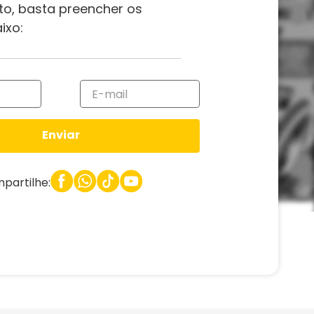
to, basta preencher os
ixo:
Enviar
partilhe: