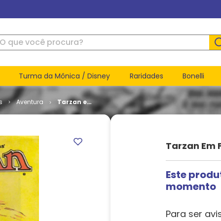
ue você procura?
Turma da Mônica / Disney
Raridades
Bonelli
s
Aventura
Tarzan em
Formatinho
- 1ª Série #
23
Tarzan Em F
Este produ
momento
Para ser avi