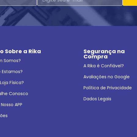
o Sobre a Rika
Segurança na 
Compra
m Somos?
A Rika é Confiável?
 Estamos?
Avaliações no Google
oja Física?
Política de Privacidade
alhe Conosco
Dados Legais
 Nosso APP
ões