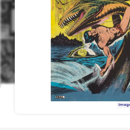
Image