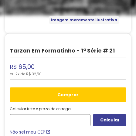
Imagem meramente ilustrativa
Tarzan Em Formatinho - 1ª Série # 21
R$
65
,
00
ou
2
x de
R$
32
,
50
comprar
Calcular frete e prazo de entrega
Não sei meu CEP