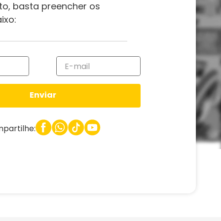
to, basta preencher os
ixo:
Enviar
partilhe: