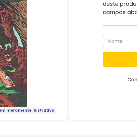
deste produ
campos aba
Com
m meramente ilustrativa