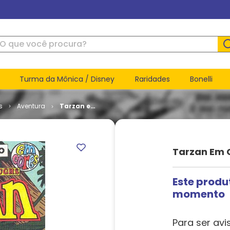
ue você procura?
Turma da Mônica / Disney
Raridades
Bonelli
s
Aventura
Tarzan em
Cores - 2ª
Série # 41
Tarzan Em C
Este produ
momento
Para ser avi