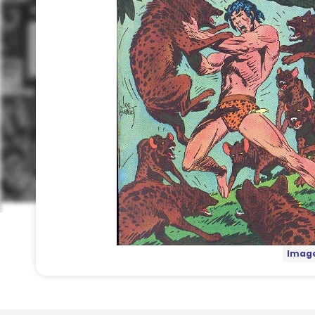
Image