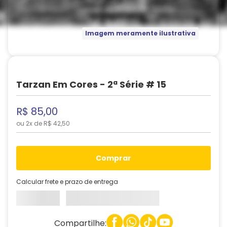
Imagem meramente ilustrativa
Tarzan Em Cores - 2ª Série # 15
R$
85
,
00
ou
2
x de
R$
42
,
50
comprar
Calcular frete e prazo de entrega
Compartilhe: