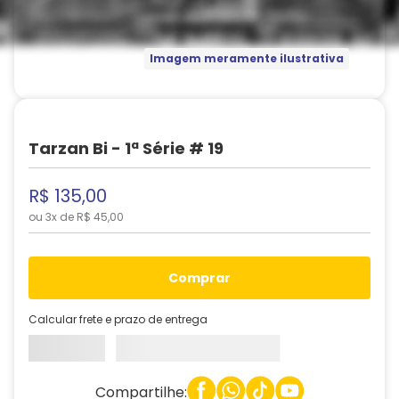
Imagem meramente ilustrativa
Tarzan Bi - 1ª Série # 19
R$
135
,
00
ou
3
x de
R$
45
,
00
comprar
Calcular frete e prazo de entrega
Compartilhe: