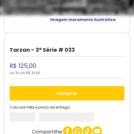
Imagem meramente ilustrativa
Tarzan - 3ª Série # 033
R$
125
,
00
ou
3
x de
R$
41
,
66
comprar
Calcular frete e prazo de entrega
Compartilhe: