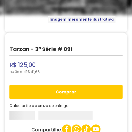
Imagem meramente ilustrativa
Tarzan - 3ª Série # 091
R$
125
,
00
ou
3
x de
R$
41
,
66
comprar
Calcular frete e prazo de entrega
Compartilhe: