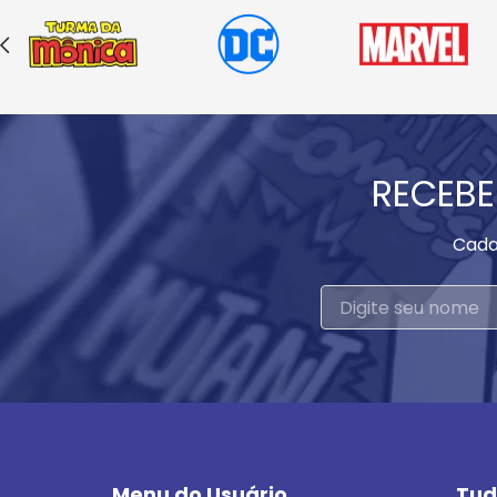
RECEBE
Cada
Menu do Usuário
Tud