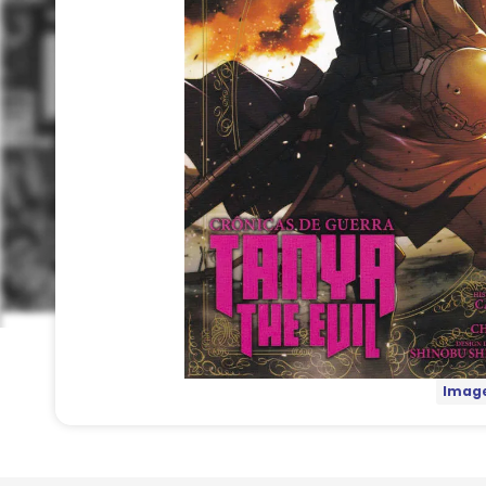
Image