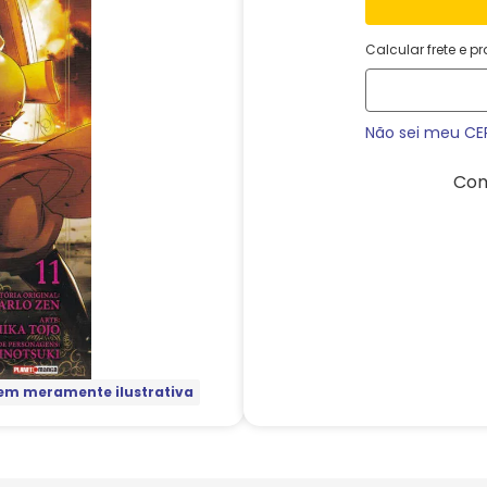
Calcular frete e p
Não sei meu CE
Com
m meramente ilustrativa