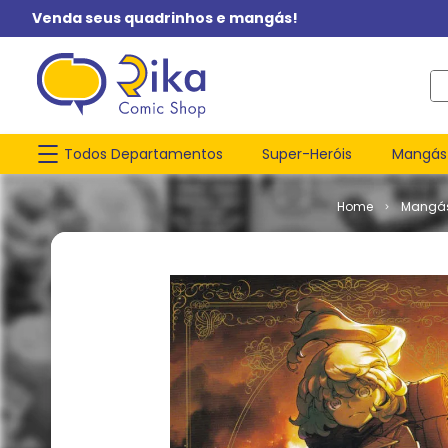
Venda seus quadrinhos e mangás!
O q
Todos Departamentos
Super-Heróis
Mangás
Mangá