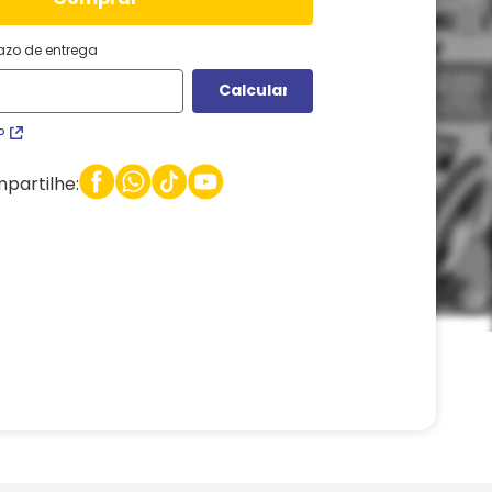
razo de entrega
P
partilhe: