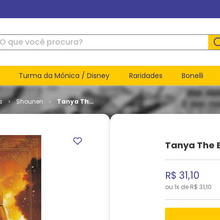
ue você procura?
Turma da Mônica / Disney
Raridades
Bonelli
s
Shounen
Tanya The
Evil -
Crônicas
de Guerra
# 11
Tanya The E
R$
31
,
10
ou
1
x de
R$
31
,
10