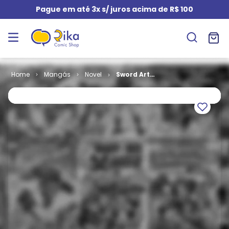
Pague em até 3x s/ juros acima de R$ 100
Mangás
Novel
Sword Art
Online (Novel)
# 08 - Early
and Late