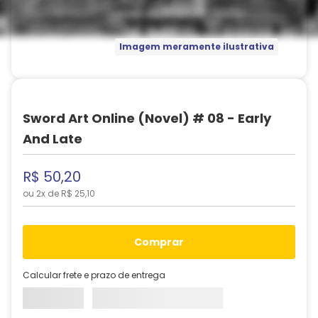
Imagem meramente ilustrativa
Sword Art Online (Novel) # 08 - Early
And Late
R$
50
,
20
ou
2
x de
R$
25
,
10
comprar
Calcular frete e prazo de entrega