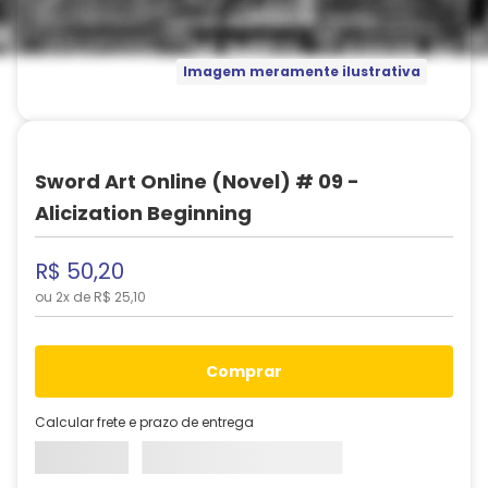
Imagem meramente ilustrativa
Sword Art Online (Novel) # 09 -
Alicization Beginning
R$
50
,
20
ou
2
x de
R$
25
,
10
comprar
Calcular frete e prazo de entrega