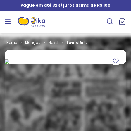
Pague em até 3x s/ juros acima de R$ 100
Mangás
Novel
Sword Art
Online (Novel)
# 09 -
Alicization
Beginning