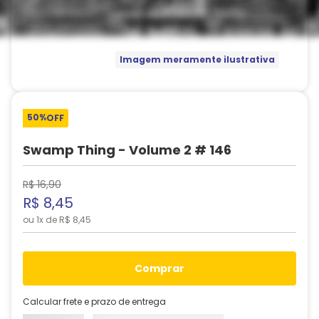
Imagem meramente ilustrativa
50%
OFF
Swamp Thing - Volume 2 # 146
R$
16
,
90
R$
8
,
45
ou
1
x de
R$
8
,
45
comprar
Calcular frete e prazo de entrega