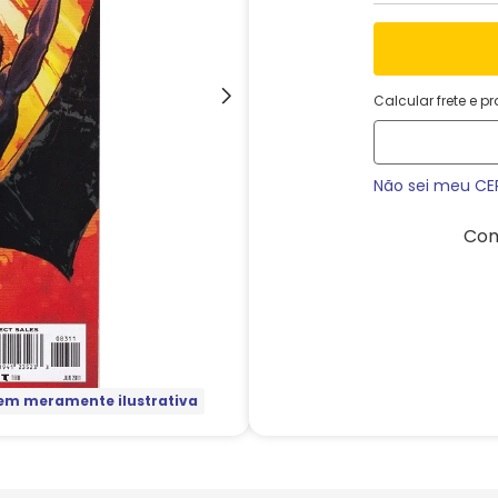
Calcular frete e p
Não sei meu CE
Com
m meramente ilustrativa