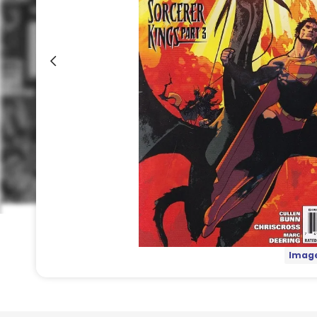
Image