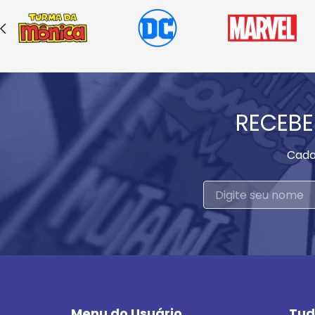
RECEBE
Cada
Menu do Usuário
Tud