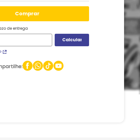
comprar
razo de entrega
P
partilhe: