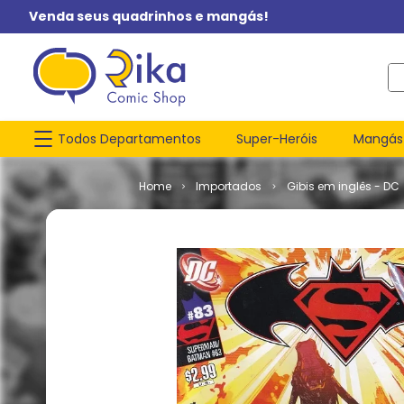
Venda seus quadrinhos e mangás!
O q
Todos Departamentos
Super-Heróis
Mangás
Importados
Gibis em inglês - DC