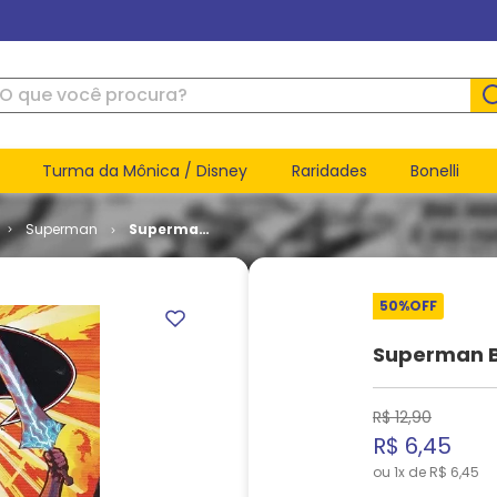
ue você procura?
Turma da Mônica / Disney
Raridades
Bonelli
Superman
Superman
Batman #
83
50%
OFF
Superman 
R$
12
,
90
R$
6
,
45
ou
1
x de
R$
6
,
45