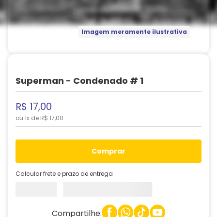
Imagem meramente ilustrativa
Superman - Condenado # 1
R$
17
,
00
ou
1
x de
R$
17
,
00
comprar
Calcular frete e prazo de entrega
Compartilhe: