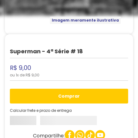
Imagem meramente ilustrativa
Superman - 4ª Série # 18
R$
9
,
00
ou
1
x de
R$
9
,
00
comprar
Calcular frete e prazo de entrega
Compartilhe: