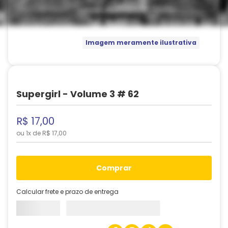
Imagem meramente ilustrativa
Supergirl - Volume 3 # 62
R$
17
,
00
ou
1
x de
R$
17
,
00
comprar
Calcular frete e prazo de entrega