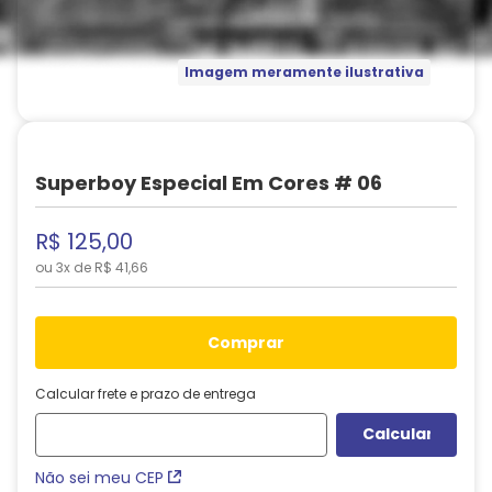
Imagem meramente ilustrativa
Superboy Especial Em Cores # 06
R$
125
,
00
ou
3
x de
R$
41
,
66
comprar
Calcular frete e prazo de entrega
Não sei meu CEP