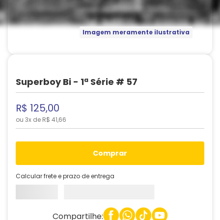
Imagem meramente ilustrativa
Superboy Bi - 1ª Série # 57
R$
125
,
00
ou
3
x de
R$
41
,
66
comprar
Calcular frete e prazo de entrega
Compartilhe: