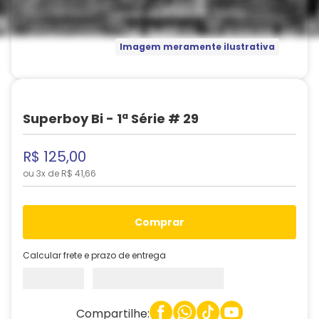
Imagem meramente ilustrativa
Superboy Bi - 1ª Série # 29
R$
125
,
00
ou
3
x de
R$
41
,
66
comprar
Calcular frete e prazo de entrega
Compartilhe: