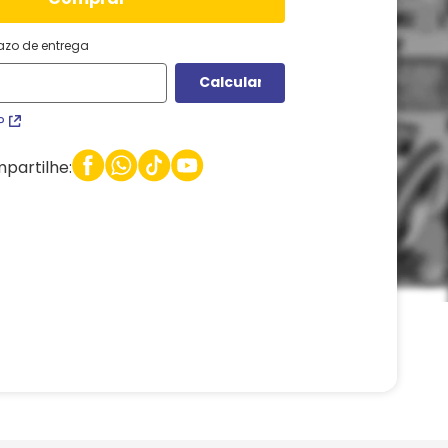
razo de entrega
P
partilhe: