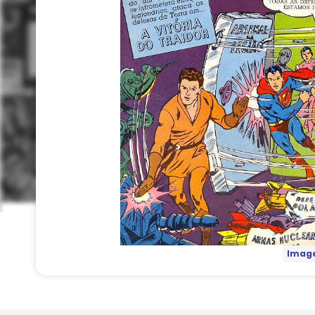
Image