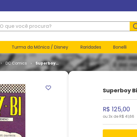
ue você procura?
Turma da Mônica / Disney
Raridades
Bonelli
DC Comics
Superboy
Bi - 1ª Série
# 09
Superboy Bi 
R$
125
,
00
ou
3
x de
R$
41
,
66