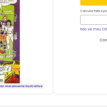
Calcular frete e p
Não sei meu CE
Com
m meramente ilustrativa