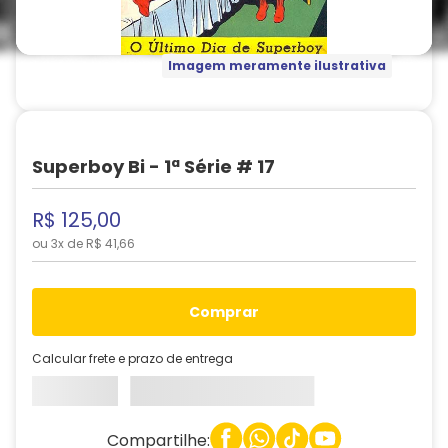
Imagem meramente ilustrativa
Superboy Bi - 1ª Série # 17
R$
125
,
00
ou
3
x de
R$
41
,
66
comprar
Calcular frete e prazo de entrega
Compartilhe: