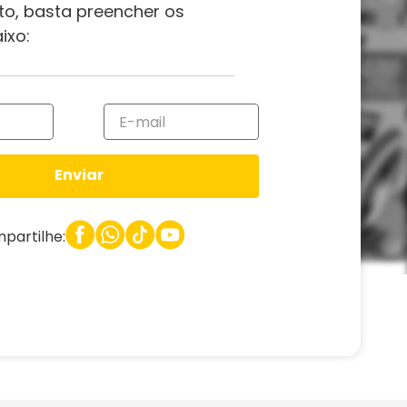
to, basta preencher os
ixo:
Enviar
partilhe: