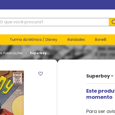
ue você procura?
Turma da Mônica / Disney
Raridades
Bonelli
as Publicações
Superboy -
Volume 1 #
151
Superboy - 
Este produ
momento
Para ser avi