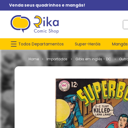
Venda seus quadrinhos e mangás!
O q
Todos Departamentos
Super-Heróis
Mangás
Importados
Gibis em inglês - DC
Outr