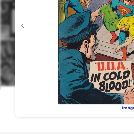
Image