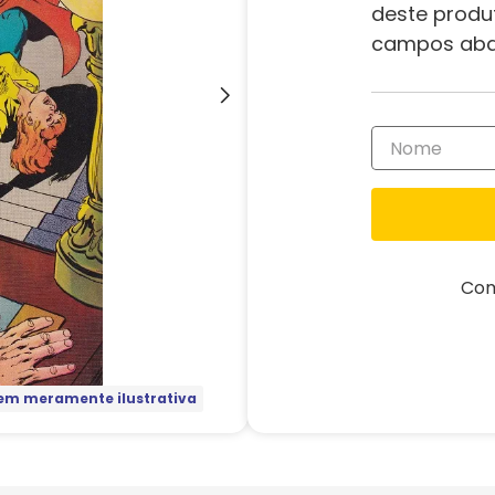
deste produ
campos aba
Com
m meramente ilustrativa