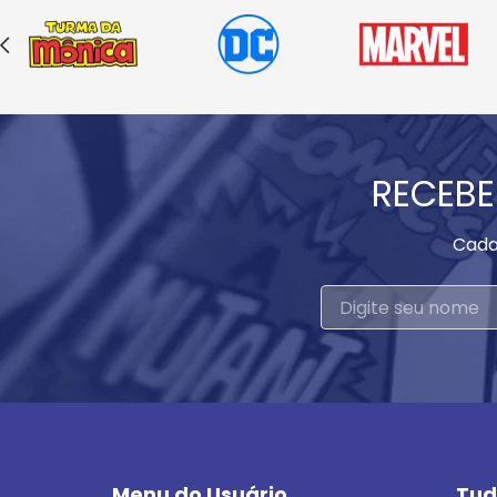
RECEBE
Cada
Menu do Usuário
Tud