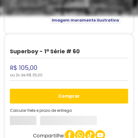
Imagem meramente ilustrativa
Superboy - 1ª Série # 60
R$
105
,
00
ou
3
x de
R$
35
,
00
comprar
Calcular frete e prazo de entrega
Compartilhe: