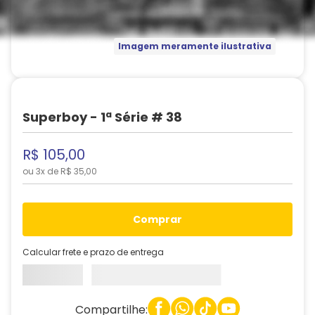
Imagem meramente ilustrativa
Superboy - 1ª Série # 38
R$
105
,
00
ou
3
x de
R$
35
,
00
comprar
Calcular frete e prazo de entrega
Compartilhe: