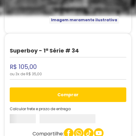
Imagem meramente ilustrativa
Superboy - 1ª Série # 34
R$
105
,
00
ou
3
x de
R$
35
,
00
comprar
Calcular frete e prazo de entrega
Compartilhe: