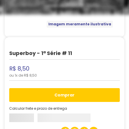
Imagem meramente ilustrativa
Superboy - 1ª Série # 11
R$
8
,
50
ou
1
x de
R$
8
,
50
comprar
Calcular frete e prazo de entrega