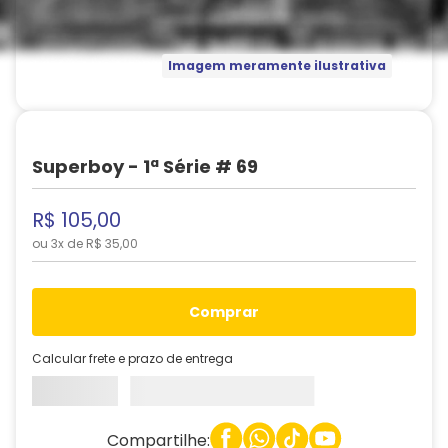
Imagem meramente ilustrativa
Superboy - 1ª Série # 69
R$
105
,
00
ou
3
x de
R$
35
,
00
comprar
Calcular frete e prazo de entrega
Compartilhe: