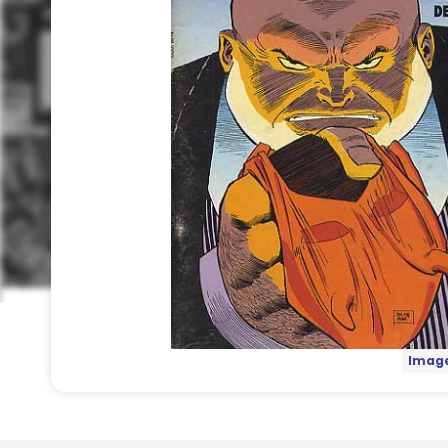
Image