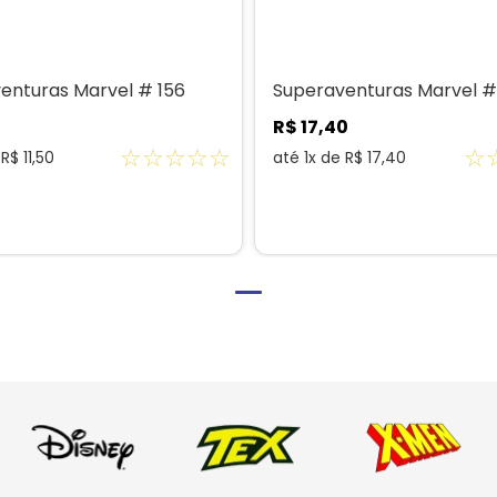
enturas Marvel # 156
Superaventuras Marvel #
R$
17
,
40
☆
☆
☆
☆
☆
☆
e
R$
11
,
50
até
1
x de
R$
17
,
40