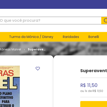
ue você procura?
Turma da Mônica / Disney
Raridades
Bonelli
etâneas Marvel
Superaventuras
Marvel #
086
Superavent
R$
11
,
50
ou
1
x de
R$
11
,
50