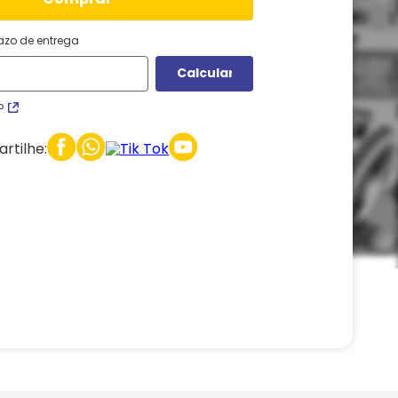
razo de entrega
P
rtilhe: