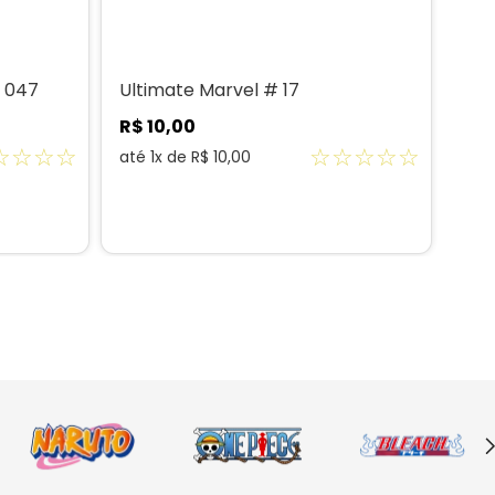
 047
Ultimate Marvel # 17
R$
10
,
00
☆
☆
☆
☆
☆
☆
☆
☆
☆
até
1
x de
R$
10
,
00