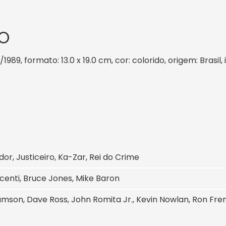
O
/1989, formato: 13.0 x 19.0 cm, cor: colorido, origem: Brasi
or, Justiceiro, Ka-Zar, Rei do Crime
enti, Bruce Jones, Mike Baron
iamson, Dave Ross, John Romita Jr., Kevin Nowlan, Ron Fren