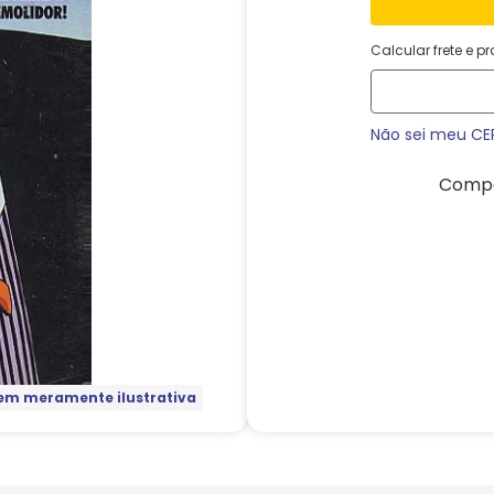
Calcular frete e p
Não sei meu CE
Compa
m meramente ilustrativa