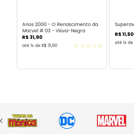
Anos 2000 - O Renascimento da
Superav
Marvel # 03 - Viúva-Negra
R$
11
,
50
R$
31
,
90
até
1
x d
☆
☆
☆
☆
☆
até
1
x de
R$
31
,
90