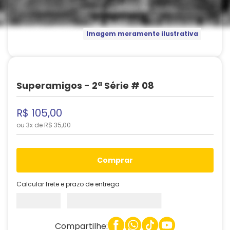
Imagem meramente ilustrativa
Superamigos - 2ª Série # 08
R$
105
,
00
ou
3
x de
R$
35
,
00
comprar
Calcular frete e prazo de entrega
Compartilhe: