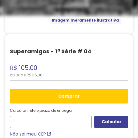
Imagem meramente ilustrativa
Superamigos - 1ª Série # 04
R$
105
,
00
ou
3
x de
R$
35
,
00
comprar
Calcular frete e prazo de entrega
Não sei meu CEP