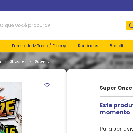
ue você procura?
Turma da Mônica / Disney
Raridades
Bonelli
s
Shounen
Super
Onze # 16
Super Onze 
Este produ
momento
Para ser avi