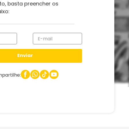
to, basta preencher os
ixo:
Enviar
partilhe: