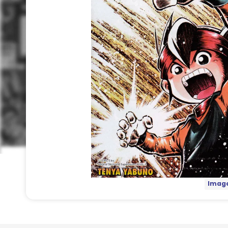
Image