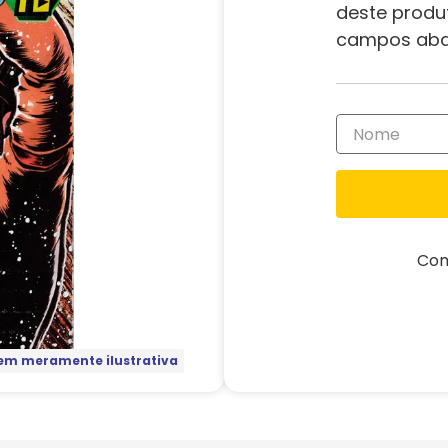
deste produ
campos aba
Com
m meramente ilustrativa