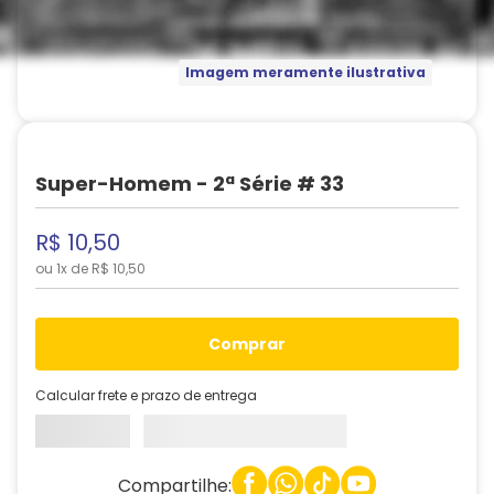
Imagem meramente ilustrativa
Super-Homem - 2ª Série # 33
R$
10
,
50
ou
1
x de
R$
10
,
50
comprar
Calcular frete e prazo de entrega
Compartilhe: